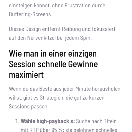
einsteigen kannst, ohne Frustration durch
Buffering‑Screens.
Dieses Design entfernt Reibung und fokussiert
auf den Nervenkitzel bei jedem Spin.
Wie man in einer einzigen
Session schnelle Gewinne
maximiert
Wenn du das Beste aus jeder Minute herausholen
willst, gibt es Strategien, die gut zu kurzen
Sessions passen.
Wähle high‑payback s:
Suche nach Titeln
mit RTP über 95 %; sie belohnen schnelles