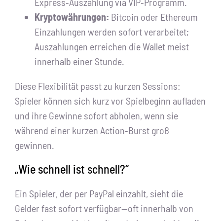
Express‑Auszahlung via VIP‑Programm.
Kryptowährungen:
Bitcoin oder Ethereum
Einzahlungen werden sofort verarbeitet;
Auszahlungen erreichen die Wallet meist
innerhalb einer Stunde.
Diese Flexibilität passt zu kurzen Sessions:
Spieler können sich kurz vor Spielbeginn aufladen
und ihre Gewinne sofort abholen, wenn sie
während einer kurzen Action‑Burst groß
gewinnen.
„Wie schnell ist schnell?“
Ein Spieler, der per PayPal einzahlt, sieht die
Gelder fast sofort verfügbar—oft innerhalb von