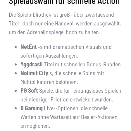
Spielauswahl für schnelle Action
Die Spielbibliothek ist groß—über zweitausend
Titel—doch nur eine Handvoll werden ausgewählt,
um den Adrenalinspiegel hoch zu halten.
NetEnt
‑s mit dramatischen Visuals und
sofortigen Auszahlungen.
Yggdrasil
Titel mit schnellen Bonus‑Runden.
Nolimit City
s, die schnelle Spins mit
Multiplikatoren belohnen.
PG Soft
Spiele, die für reibungsloses Spielen
bei niedriger Friction entwickelt wurden.
B Gaming
Live‑‑Optionen, die schnelle
Wetten ohne Wartezeit auf Dealer‑Aktionen
ermöglichen.