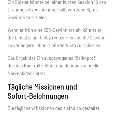
Ein Spieler könnte bei einer kurzen Session 1$ pro
Drehung setzen, um innerhalb von zehn Spins
Gewinne zu erzielen.
Wenn er früh eine 20$‑Gewinn erzielt, könnte er
die Einsätze auf 0,50$ reduzieren, um die Session
zu verlängern, ohne große Verluste zu riskieren.
Das Ergebnis? Ein ausgewogenes Risikoprofil,
das das Bankroll schont und dennoch schnelle
Nervenkitzel liefert.
Tägliche Missionen und
Sofort‑Belohnungen
Die täglichen Missionen des s sind so gestaltet,