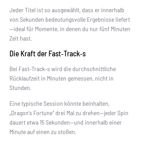
Jeder Titel ist so ausgewählt, dass er innerhalb
von Sekunden bedeutungsvolle Ergebnisse liefert
—ideal für Momente, in denen du nur fünf Minuten
Zeit hast.
Die Kraft der Fast‑Track‑s
Bei Fast‑Track‑s wird die durchschnittliche
Rücklaufzeit in Minuten gemessen, nicht in
Stunden.
Eine typische Session könnte beinhalten,
„Dragon’s Fortune“ drei Mal zu drehen—jeder Spin
dauert etwa 15 Sekunden—und innerhalb einer
Minute auf einen zu stoßen.