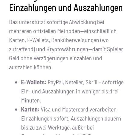
Einzahlungen und Auszahlungen
Das unterstützt sofortige Abwicklung bei
mehreren offiziellen Methoden—einschließlich
Karten, E‑Wallets, Banküberweisungen (wo
zutreffend) und Kryptowährungen—damit Spieler
Geld ohne Verzögerungen einzahlen und
auszahlen können.
E‑Wallets:
PayPal, Neteller, Skrill – sofortige
Ein‑ und Auszahlungen in weniger als drei
Minuten.
Karten:
Visa und Mastercard verarbeiten
Einzahlungen sofort; Auszahlungen dauern
bis zu zwei Werktage, außer bei