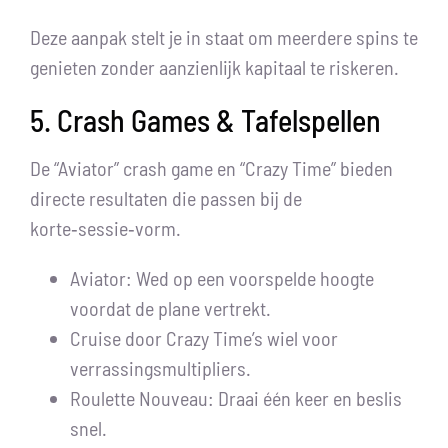
Deze aanpak stelt je in staat om meerdere spins te
genieten zonder aanzienlijk kapitaal te riskeren.
5. Crash Games & Tafelspellen
De “Aviator” crash game en “Crazy Time” bieden
directe resultaten die passen bij de
korte‑sessie‑vorm.
Aviator: Wed op een voorspelde hoogte
voordat de plane vertrekt.
Cruise door Crazy Time’s wiel voor
verrassingsmultipliers.
Roulette Nouveau: Draai één keer en beslis
snel.