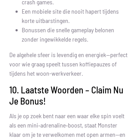
crash games.
Een mobiele site die nooit hapert tijdens
korte uitbarstingen.
Bonussen die snelle gameplay belonen
zonder ingewikkelde regels.
De algehele sfeer is levendig en energiek—perfect
voor wie graag speelt tussen koffiepauzes of
tijdens het woon-werkverkeer.
10. Laatste Woorden – Claim Nu
Je Bonus!
Als je op zoek bent naar een waar elke spin voelt
als een mini‑adrenaline‑boost, staat Monster
klaar om je te verwelkomen met open armen—en