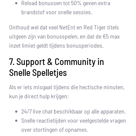
Reload bonussen tot 50% geven extra
brandstof voor snelle sessies.
Onthoud wel dat veel NetEnt en Red Tiger titels
uitgeen zijn van bonusspelen, en dat de €5 max
inzet limiet geldt tijdens bonusperiodes.
7. Support & Community in
Snelle Spelletjes
Als er iets misgaat tijdens die hectische minuten,
kun je direct hulp krijgen:
24/7 live chat beschikbaar op alle apparaten.
Snelle reactietijden voor veelgestelde vragen
over stortingen of opnames.