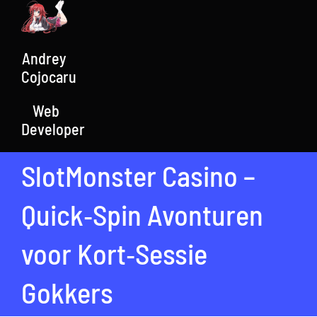
Skip
to
content
Andrey
Cojocaru
Web
Developer
SlotMonster Casino –
Quick‑Spin Avonturen
voor Kort‑Sessie
Gokkers