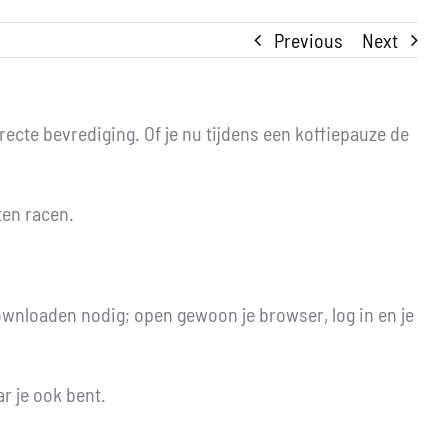
Previous
Next
ecte bevrediging. Of je nu tijdens een koffiepauze de
.
ten racen.
ownloaden nodig; open gewoon je browser, log in en je
r je ook bent.