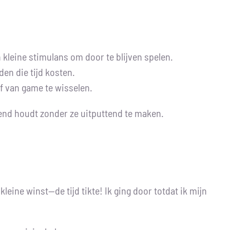
en kleine stimulans om door te blijven spelen.
n die tijd kosten.
f van game te wisselen.
nend houdt zonder ze uitputtend te maken.
eine winst—de tijd tikte! Ik ging door totdat ik mijn