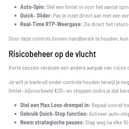
Auto‑Spin:
Stel een limiet in voor het aantal sp
Quick‑ Slider:
Pas je inzet direct aan met een e
Real‑Time RTP‑Weergave:
Zie direct het return
Door deze controls binnen handbereik te houden, kun 
Risicobeheer op de vlucht
Korte sessies vereisen een andere aanpak van risico
Je wilt je bankroll onder controle houden terwijl je no
limiet—bijvoorbeeld €20—en stoppen zodra je dat berei
Stel een Max Loss‑drempel in:
Bepaal vooraf hoe
Gebruik Quick‑Stop functies:
Activeer auto‑stop
Neem strategische pauzes:
Stap weg na elke 10