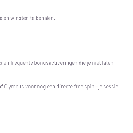
elen winsten te behalen.
es en frequente bonusactiveringen die je niet laten
 of Olympus voor nog een directe free spin—je sessie