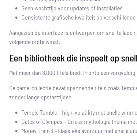
Geen wachttijd voor updates of installaties
Consistente grafische kwaliteit op verschillen
Aangezien de interface is ontworpen om snel te laden
volgende grote winst.
Een bibliotheek die inspeelt op snel
Met meer dan 8.000 titels biedt Pronto een zorgvuldig
De game-collectie bevat spannende titels zoals Temp
zonder lange opstarttijden.
Temple Tumble – high‑volatility met snelle winm
Gates of Olympus – Grieks mythologie thema met 
Money Train 3 – klassieke avontuur met snelle uit