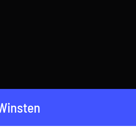
 Winsten