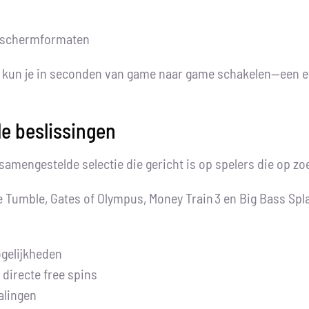
de schermformaten
, kun je in seconden van game naar game schakelen—een es
le beslissingen
 samengestelde selectie die gericht is op spelers die op z
le Tumble, Gates of Olympus, Money Train 3 en Big Bass S
ogelijkheden
directe free spins
alingen