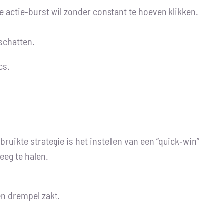
e actie‑burst wil zonder constant te hoeven klikken.
nschatten.
cs.
ruikte strategie is het instellen van een “quick‑win”
eeg te halen.
en drempel zakt.