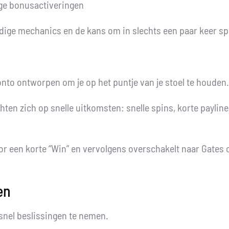
nge bonusactiveringen
dige mechanics en de kans om in slechts een paar keer sp
ronto ontworpen om je op het puntje van je stoel te houden.
chten zich op snelle uitkomsten: snelle spins, korte paylin
voor een korte “Win” en vervolgens overschakelt naar Gates
en
snel beslissingen te nemen.