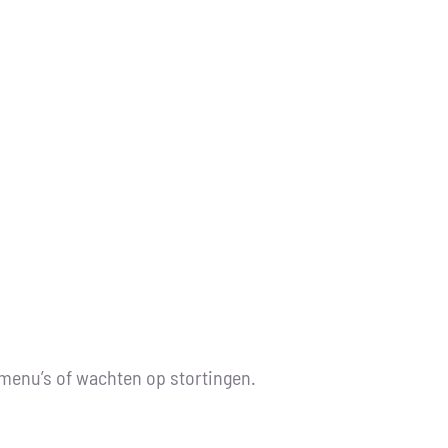
 menu’s of wachten op stortingen.