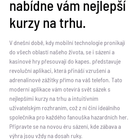
nabídne vám nejlepší
kurzy na trhu.
V dnešní době, kdy mobilní technologie pronikají
do všech oblastí našeho života, se i sázení a
kasinové hry přesouvají do kapes.
představuje
revoluční aplikaci, která přináší vzrušení a
adrenalinové zážitky přímo na váš telefon. Tato
moderní aplikace vám otevírá svět sázek s
nejlepšími kurzy na trhu a intuitivním
uživatelským rozhraním, což z ní činí ideálního
společníka pro každého fanouška hazardních her.
Připravte se na novou éru sázení, kde zábava a
výhra jsou vždy na dosah ruky.