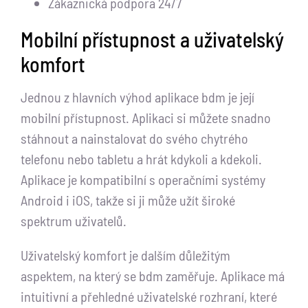
Zákaznická podpora 24/7
Mobilní přístupnost a uživatelský
komfort
Jednou z hlavních výhod aplikace bdm je její
mobilní přístupnost. Aplikaci si můžete snadno
stáhnout a nainstalovat do svého chytrého
telefonu nebo tabletu a hrát kdykoli a kdekoli.
Aplikace je kompatibilní s operačními systémy
Android i iOS, takže si ji může užít široké
spektrum uživatelů.
Uživatelský komfort je dalším důležitým
aspektem, na který se bdm zaměřuje. Aplikace má
intuitivní a přehledné uživatelské rozhraní, které