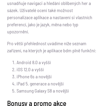
usnadňuje navigaci a hledání oblíbených her a
sázek. Uživatelé ocení také možnost
personalizace aplikace a nastavení si vlastních
preferencí, jako je jazyk, měna nebo typ
upozornění.
Pro větší přehlednost uvádíme níže seznam
zařízení, na kterých je aplikace bdm plně funkční:
Android 8.0 a vyšší
iOS 12.0 a vyšší
iPhone 6s a novější
iPad 5. generace a novější
Samsung Galaxy S8 a novější
Bonusy a promo akce