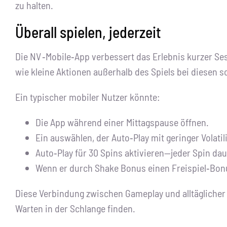
zu halten.
Überall spielen, jederzeit
Die NV ‑Mobile‑App verbessert das Erlebnis kurzer Ses
wie kleine Aktionen außerhalb des Spiels bei diesen 
Ein typischer mobiler Nutzer könnte:
Die App während einer Mittagspause öffnen.
Ein auswählen, der Auto‑Play mit geringer Volatili
Auto‑Play für 30 Spins aktivieren—jeder Spin d
Wenn er durch Shake Bonus einen Freispiel‑Bonus
Diese Verbindung zwischen Gameplay und alltäglicher
Warten in der Schlange finden.