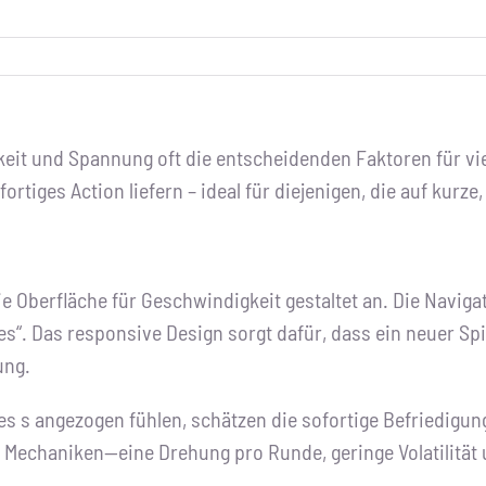
eit und Spannung oft die entscheidenden Faktoren für viel
rtiges Action liefern – ideal für diejenigen, die auf kurz
e Oberfläche für Geschwindigkeit gestaltet an. Die Navigat
mes“. Das responsive Design sorgt dafür, dass ein neuer Sp
ung.
es s angezogen fühlen, schätzen die sofortige Befriedigung
e Mechaniken—eine Drehung pro Runde, geringe Volatilität