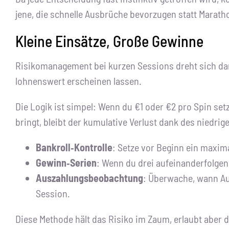
jene, die schnelle Ausbrüche bevorzugen statt Marat
Kleine Einsätze, Große Gewinne
Risikomanagement bei kurzen Sessions dreht sich daru
lohnenswert erscheinen lassen.
Die Logik ist simpel: Wenn du €1 oder €2 pro Spin set
bringt, bleibt der kumulative Verlust dank des niedri
Bankroll‑Kontrolle
: Setze vor Beginn ein maximal
Gewinn‑Serien
: Wenn du drei aufeinanderfolgen
Auszahlungsbeobachtung
: Überwache, wann Aus
Session.
Diese Methode hält das Risiko im Zaum, erlaubt aber 