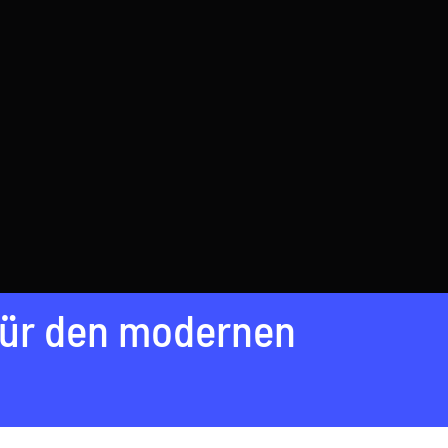
 für den modernen