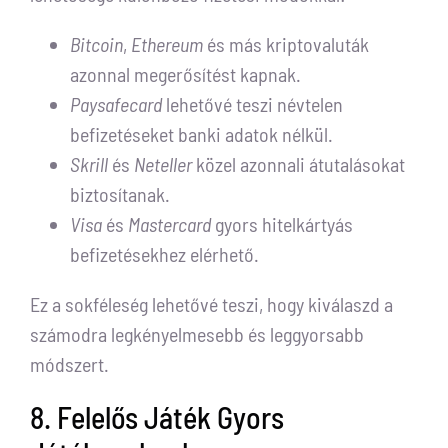
Bitcoin
,
Ethereum
és más kriptovaluták
azonnal megerősítést kapnak.
Paysafecard
lehetővé teszi névtelen
befizetéseket banki adatok nélkül.
Skrill
és
Neteller
közel azonnali átutalásokat
biztosítanak.
Visa
és
Mastercard
gyors hitelkártyás
befizetésekhez elérhető.
Ez a sokféleség lehetővé teszi, hogy kiválaszd a
számodra legkényelmesebb és leggyorsabb
módszert.
8. Felelős Játék Gyors