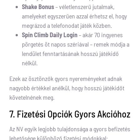
Shake Bonus
– véletlenszerű jutalmak,
amelyeket egyszerűen azzal érhetsz el, hogy
megrázod a telefonodat játék közben.
Spin Climb Daily Login
– akár 70 ingyenes
pörgetés öt napos szériával – remek módja a
lendület fenntartásának hosszú játékidő
nélkül.
Ezek az ösztönzők gyors nyereményeket adnak
nagyobb értékkel anélkül, hogy hosszú játékidőt
követelnének meg.
7. Fizetési Opciók Gyors Akcióhoz
Az NV egyik legjobb tulajdonsága a gyors befizetés
lehetősége különböző fizetési módokkal: