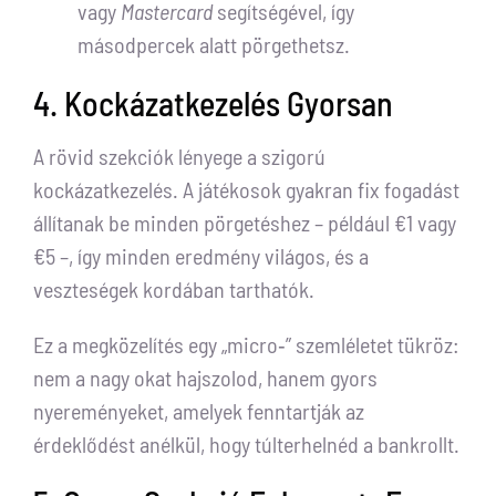
vagy
Mastercard
segítségével, így
másodpercek alatt pörgethetsz.
4. Kockázatkezelés Gyorsan
A rövid szekciók lényege a szigorú
kockázatkezelés. A játékosok gyakran fix fogadást
állítanak be minden pörgetéshez – például €1 vagy
€5 –, így minden eredmény világos, és a
veszteségek kordában tarthatók.
Ez a megközelítés egy „micro‑” szemléletet tükröz:
nem a nagy okat hajszolod, hanem gyors
nyereményeket, amelyek fenntartják az
érdeklődést anélkül, hogy túlterhelnéd a bankrollt.