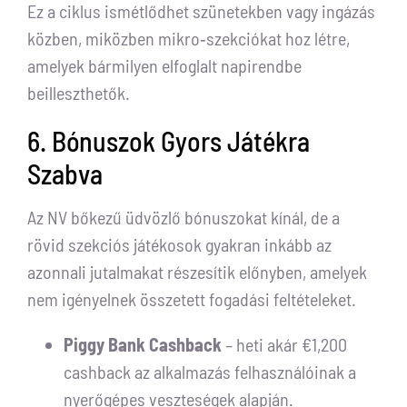
Ez a ciklus ismétlődhet szünetekben vagy ingázás
közben, miközben mikro‑szekciókat hoz létre,
amelyek bármilyen elfoglalt napirendbe
beilleszthetők.
6. Bónuszok Gyors Játékra
Szabva
Az NV bőkezű üdvözlő bónuszokat kínál, de a
rövid szekciós játékosok gyakran inkább az
azonnali jutalmakat részesítik előnyben, amelyek
nem igényelnek összetett fogadási feltételeket.
Piggy Bank Cashback
– heti akár €1,200
cashback az alkalmazás felhasználóinak a
nyerőgépes veszteségek alapján.