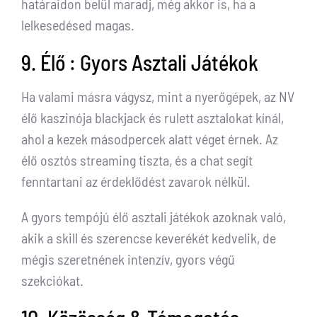
határaidon belül maradj, még akkor is, ha a
lelkesedésed magas.
9. Élő : Gyors Asztali Játékok
Ha valami másra vágysz, mint a nyerőgépek, az NV
élő kaszinója blackjack és rulett asztalokat kínál,
ahol a kezek másodpercek alatt véget érnek. Az
élő osztós streaming tiszta, és a chat segít
fenntartani az érdeklődést zavarok nélkül.
A gyors tempójú élő asztali játékok azoknak való,
akik a skill és szerencse keverékét kedvelik, de
mégis szeretnének intenzív, gyors végű
szekciókat.