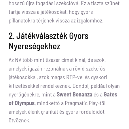
hosszú újra fogadási szekcióvá. Ez a tiszta szünet
tartja vissza a játékosokat, hogy gyors
pillanatokra térjenek vissza az izgalomhoz.
2. Játékválaszték Gyors
Nyereségekhez
Az NV több mint tízezer címet kínál, de azok,
amelyek igazán rezonálnak a rövid szekciós
játékosokkal, azok magas RTP-vel és gyakori
kifizetésekkel rendelkeznek. Gondolj például olyan
nyerőgépekre, mint a
Sweet Bonanza
és a
Gates
of Olympus
, mindkettő a Pragmatic Play-től,
amelyek élénk grafikát és gyors fordulóidőt
ötvöznek.