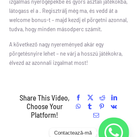
izgalmas nyerőgépekbe és gyors asztali játékokba,
látogass el a . Regisztrálj még ma, és vedd át a
welcome bonus-t – majd kezdj el pörgetni azonnal,
tudva, hogy minden másodperc számít.
A következő nagy nyereményed akár egy
pörgetésnyire lehet – ne várj a hosszú játékokra,
élvezd az azonnali izgalmat most!
Share This Video,
Facebook
X
Reddit
LinkedI
Choose Your
WhatsApp
Tumblr
Pinterest
Vk
Platform!
Email
Contactează-mă