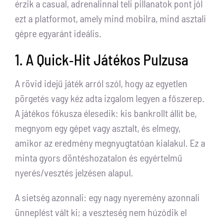
érzik a casual, adrenalinnal teli pillanatok pont jól
ezt a platformot, amely mind mobilra, mind asztali
gépre egyaránt ideális.
1. A Quick‑Hit Játékos Pulzusa
A rövid idejű játék arról szól, hogy az egyetlen
pörgetés vagy kéz adta izgalom legyen a főszerep.
A játékos fókusza élesedik: kis bankrollt állít be,
megnyom egy gépet vagy asztalt, és elmegy,
amikor az eredmény megnyugtatóan kialakul. Ez a
minta gyors döntéshozatalon és egyértelmű
nyerés/vesztés jelzésen alapul.
A sietség azonnali: egy nagy nyeremény azonnali
ünneplést vált ki; a veszteség nem húzódik el