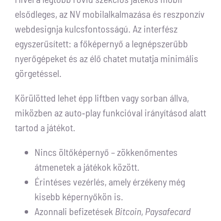
elsődleges, az NV mobilalkalmazása és reszponzív
webdesignja kulcsfontosságú. Az interfész
egyszerűsített: a főképernyő a legnépszerűbb
nyerőgépeket és az élő chatet mutatja minimális
görgetéssel.
Körülötted lehet épp liftben vagy sorban állva,
miközben az auto‑play funkcióval irányításod alatt
tartod a játékot.
Nincs öltőképernyő – zökkenőmentes
átmenetek a játékok között.
Érintéses vezérlés, amely érzékeny még
kisebb képernyőkön is.
Azonnali befizetések
Bitcoin
,
Paysafecard