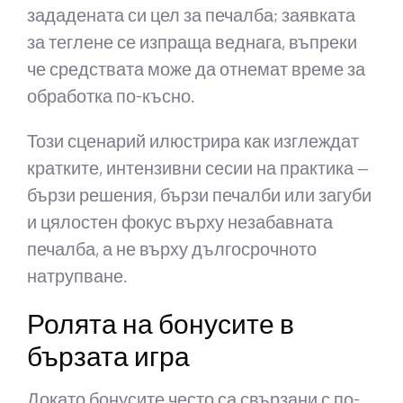
зададената си цел за печалба; заявката
за теглене се изпраща веднага, въпреки
че средствата може да отнемат време за
обработка по-късно.
Този сценарий илюстрира как изглеждат
кратките, интензивни сесии на практика —
бързи решения, бързи печалби или загуби
и цялостен фокус върху незабавната
печалба, а не върху дългосрочното
натрупване.
Ролята на бонусите в
бързата игра
Докато бонусите често са свързани с по-