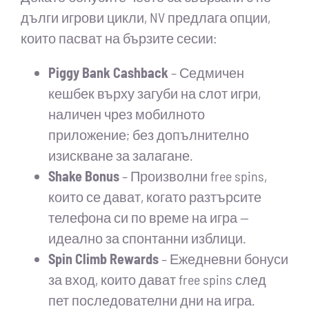
дълги игрови цикли, NV предлага опции,
които пасват на бързите сесии:
Piggy Bank Cashback
– Седмичен
кешбек върху загуби на слот игри,
наличен чрез мобилното
приложение; без допълнително
изискване за залагане.
Shake Bonus
– Произволни free spins,
които се дават, когато разтърсите
телефона си по време на игра —
идеално за спонтанни изблици.
Spin Climb Rewards
– Ежедневни бонуси
за вход, които дават free spins след
пет последователни дни на игра.