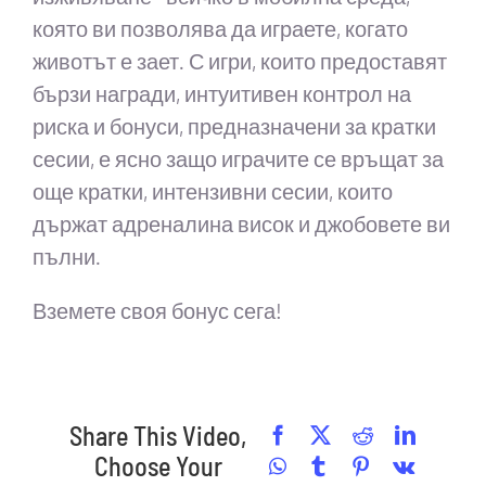
която ви позволява да играете, когато
животът е зает. С игри, които предоставят
бързи награди, интуитивен контрол на
риска и бонуси, предназначени за кратки
сесии, е ясно защо играчите се връщат за
още кратки, интензивни сесии, които
държат адреналина висок и джобовете ви
пълни.
Вземете своя бонус сега!
Share This Video,
Facebook
X
Reddit
LinkedI
Choose Your
WhatsApp
Tumblr
Pinterest
Vk