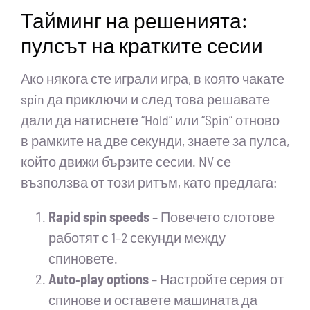
Тайминг на решенията:
пулсът на кратките сесии
Ако някога сте играли игра, в която чакате
spin да приключи и след това решавате
дали да натиснете “Hold” или “Spin” отново
в рамките на две секунди, знаете за пулса,
който движи бързите сесии. NV се
възползва от този ритъм, като предлага:
Rapid spin speeds
– Повечето слотове
работят с 1–2 секунди между
спиновете.
Auto‑play options
– Настройте серия от
спинове и оставете машината да