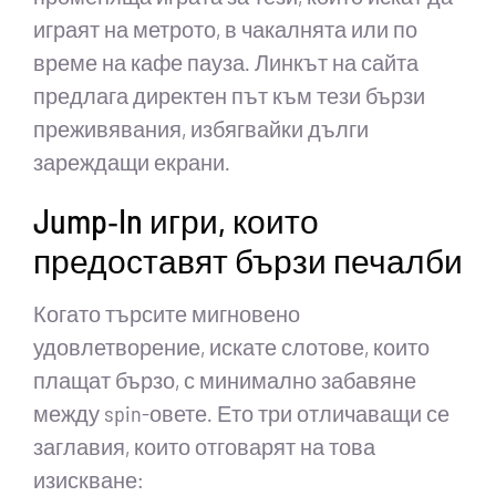
играят на метрото, в чакалнята или по
време на кафе пауза. Линкът на сайта
предлага директен път към тези бързи
преживявания, избягвайки дълги
зареждащи екрани.
Jump‑In игри, които
предоставят бързи печалби
Когато търсите мигновено
удовлетворение, искате слотове, които
плащат бързо, с минимално забавяне
между spin-овете. Ето три отличаващи се
заглавия, които отговарят на това
изискване: