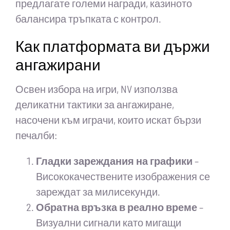
предлагате големи награди, казиното
балансира тръпката с контрол.
Как платформата ви държи
ангажирани
Освен избора на игри, NV използва
деликатни тактики за ангажиране,
насочени към играчи, които искат бързи
печалби:
Гладки зареждания на графики
–
Висококачествените изображения се
зареждат за милисекунди.
Обратна връзка в реално време
–
Визуални сигнали като мигащи