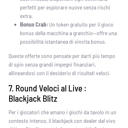
perfetti per esplorare nuove senza rischi
extra.
Bonus Crab:
Un token gratuito per il gioco
bonus della macchina a granchio—offre una
possibilità istantanea di vincita bonus.
Queste offerte sono pensate per darti più tempo
di spin senza grandi impegni finanziari,
allineandosi con il desiderio di risultati veloci.
7. Round Veloci al Live :
Blackjack Blitz
Per i giocatori che amano i giochi da tavolo in un
contesto intenso, il blackjack con dealer dal vivo