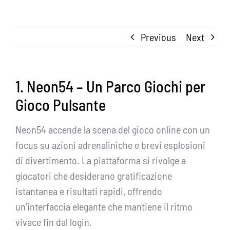
Previous
Next
1. Neon54 – Un Parco Giochi per
Gioco Pulsante
Neon54 accende la scena del gioco online con un
focus su azioni adrenaliniche e brevi esplosioni
di divertimento. La piattaforma si rivolge a
giocatori che desiderano gratificazione
istantanea e risultati rapidi, offrendo
un’interfaccia elegante che mantiene il ritmo
vivace fin dal login.