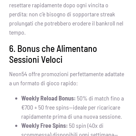
resettare rapidamente dopo ogni vincita o
perdita; non c’è bisogno di sopportare streak
prolungati che potrebbero erodere il bankroll nel
tempo.
6. Bonus che Alimentano
Sessioni Veloci
Neon54 offre promozioni perfettamente adattate
a un formato di gioco rapido:
Weekly Reload Bonus:
50% di match fino a
€700 + 50 free spins—ideale per ricaricare
rapidamente prima di una nuova sessione.
Weekly Free Spins:
50 spin (40x di
scommessa) disponibili ogni settimana—