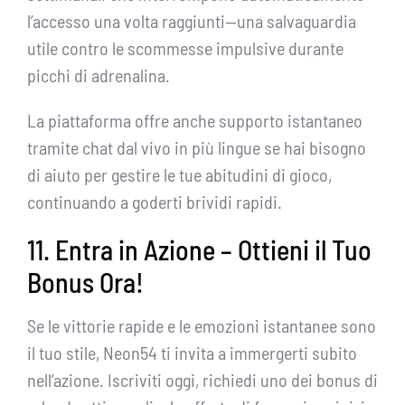
l’accesso una volta raggiunti—una salvaguardia
utile contro le scommesse impulsive durante
picchi di adrenalina.
La piattaforma offre anche supporto istantaneo
tramite chat dal vivo in più lingue se hai bisogno
di aiuto per gestire le tue abitudini di gioco,
continuando a goderti brividi rapidi.
11. Entra in Azione – Ottieni il Tuo
Bonus Ora!
Se le vittorie rapide e le emozioni istantanee sono
il tuo stile, Neon54 ti invita a immergerti subito
nell’azione. Iscriviti oggi, richiedi uno dei bonus di