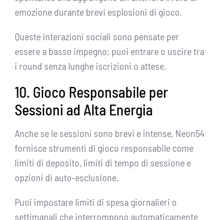
emozione durante brevi esplosioni di gioco.
Queste interazioni sociali sono pensate per
essere a basso impegno; puoi entrare o uscire tra
i round senza lunghe iscrizioni o attese.
10. Gioco Responsabile per
Sessioni ad Alta Energia
Anche se le sessioni sono brevi e intense, Neon54
fornisce strumenti di gioco responsabile come
limiti di deposito, limiti di tempo di sessione e
opzioni di auto‑esclusione.
Puoi impostare limiti di spesa giornalieri o
settimanali che interrompono automaticamente