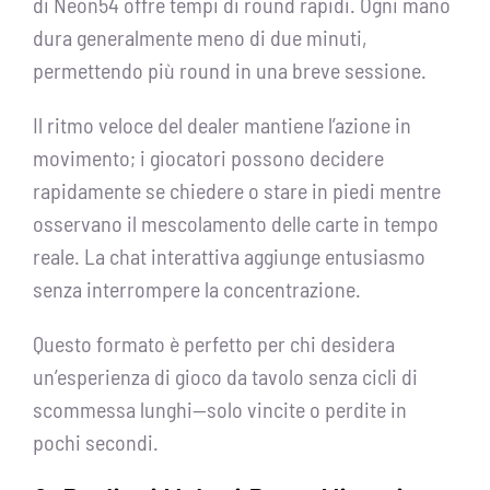
di Neon54 offre tempi di round rapidi. Ogni mano
dura generalmente meno di due minuti,
permettendo più round in una breve sessione.
Il ritmo veloce del dealer mantiene l’azione in
movimento; i giocatori possono decidere
rapidamente se chiedere o stare in piedi mentre
osservano il mescolamento delle carte in tempo
reale. La chat interattiva aggiunge entusiasmo
senza interrompere la concentrazione.
Questo formato è perfetto per chi desidera
un’esperienza di gioco da tavolo senza cicli di
scommessa lunghi—solo vincite o perdite in
pochi secondi.