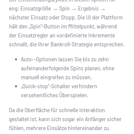
eng: Einsatzgröße → Spin → Ergebnis →
nächster Einsatz oder Stopp. Die UI der Plattform
hält den „Spin“-Button im Mittelpunkt, während
der Einsatzregler an vordefinierte Inkremente
schnallt, die Ihrer Bankroll-Strategie entsprechen.
Auto‑-Optionen lassen Sie bis zu zehn
aufeinanderfolgende Spins planen, ohne
manuell eingreifen zu müssen.
„Quick‑stop“-Schalter verhindern
versehentliches Überspielen.
Da die Oberfläche für schnelle Interaktion
gestaltet ist, kann sich sogar ein Anfänger sicher
fühlen, mehrere Einsätze hintereinander zu