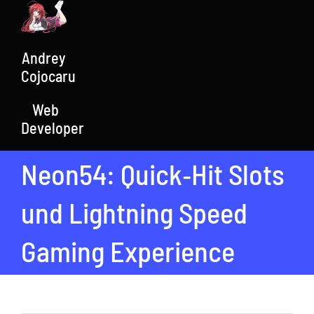
Skip
to
content
Andrey
Cojocaru
Web
Developer
Neon54: Quick‑Hit Slots
und Lightning Speed
Gaming Experience