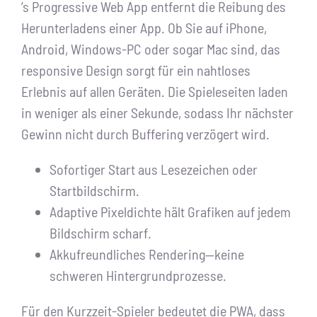
’s Progressive Web App entfernt die Reibung des
Herunterladens einer App. Ob Sie auf iPhone,
Android, Windows-PC oder sogar Mac sind, das
responsive Design sorgt für ein nahtloses
Erlebnis auf allen Geräten. Die Spieleseiten laden
in weniger als einer Sekunde, sodass Ihr nächster
Gewinn nicht durch Buffering verzögert wird.
Sofortiger Start aus Lesezeichen oder
Startbildschirm.
Adaptive Pixel­dichte hält Grafiken auf jedem
Bildschirm scharf.
Akku­freundliches Rendering—keine
schweren Hintergrundprozesse.
Für den Kurz­zeit-Spieler bedeutet die PWA, dass