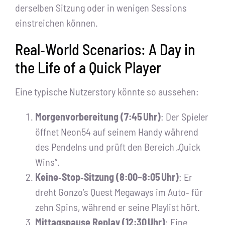
derselben Sitzung oder in wenigen Sessions
einstreichen können.
Real‑World Scenarios: A Day in
the Life of a Quick Player
Eine typische Nutzerstory könnte so aussehen:
Morgenvorbereitung (7:45 Uhr)
: Der Spieler
öffnet Neon54 auf seinem Handy während
des Pendelns und prüft den Bereich „Quick
Wins“.
Keine‑Stop‑Sitzung (8:00–8:05 Uhr)
: Er
dreht Gonzo’s Quest Megaways im Auto‑ für
zehn Spins, während er seine Playlist hört.
Mittagspause Replay (12:30 Uhr)
: Eine