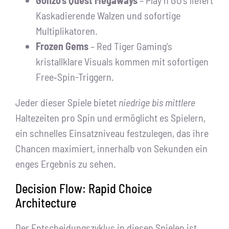
Gonzo’s Quest Megaways
– Play’n GO’s liefert
Kaskadierende Walzen und sofortige
Multiplikatoren.
Frozen Gems
– Red Tiger Gaming’s
kristallklare Visuals kommen mit sofortigen
Free‑Spin-Triggern.
Jeder dieser Spiele bietet
niedrige bis mittlere
Haltezeiten pro Spin und ermöglicht es Spielern,
ein schnelles Einsatzniveau festzulegen, das ihre
Chancen maximiert, innerhalb von Sekunden ein
enges Ergebnis zu sehen.
Decision Flow: Rapid Choice
Architecture
Der Entscheidungszyklus in diesen Spielen ist