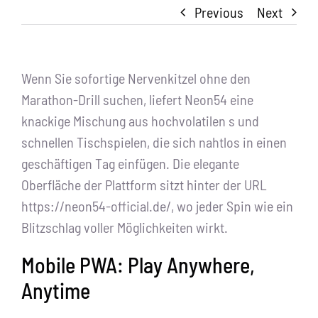
Previous
Next
Wenn Sie sofortige Nervenkitzel ohne den
Marathon-Drill suchen, liefert Neon54 eine
knackige Mischung aus hochvolatilen s und
schnellen Tischspielen, die sich nahtlos in einen
geschäftigen Tag einfügen. Die elegante
Oberfläche der Plattform sitzt hinter der URL
https://neon54-official.de/, wo jeder Spin wie ein
Blitzschlag voller Möglichkeiten wirkt.
Mobile PWA: Play Anywhere,
Anytime