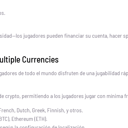
os.
tensidad—los jugadores pueden financiar su cuenta, hacer s
ultiple Currencies
ugadores de todo el mundo disfruten de una jugabilidad r
e crypto, permitiendo a los jugadores jugar con mínima fr
rench, Dutch, Greek, Finnish, y otros.
(BTC), Ethereum (ETH).
según la configuración de localización.