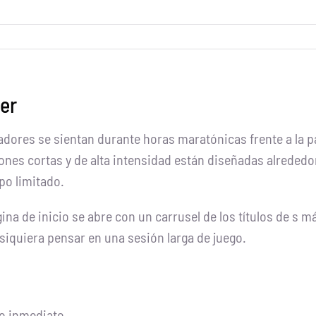
mer
ugadores se sientan durante horas maratónicas frente a la
ones cortas y de alta intensidad están diseñadas alrededo
po limitado.
ágina de inicio se abre con un carrusel de los títulos de s
 siquiera pensar en una sesión larga de juego.
vo inmediato.