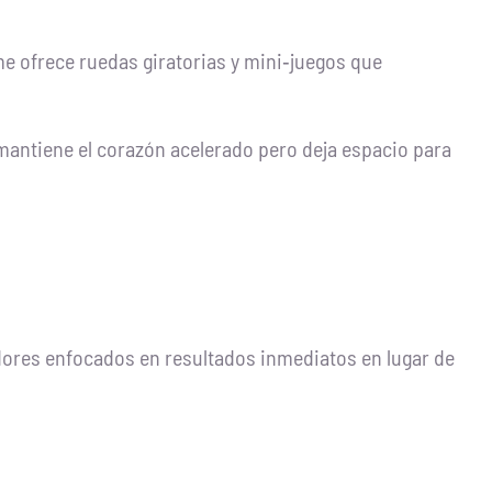
ime ofrece ruedas giratorias y mini‑juegos que
 mantiene el corazón acelerado pero deja espacio para
adores enfocados en resultados inmediatos en lugar de