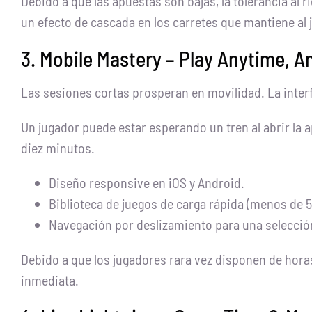
Debido a que las apuestas son bajas, la tolerancia al 
un efecto de cascada en los carretes que mantiene al 
3. Mobile Mastery – Play Anytime, 
Las sesiones cortas prosperan en movilidad. La interf
Un jugador puede estar esperando un tren al abrir la
diez minutos.
Diseño responsive en iOS y Android.
Biblioteca de juegos de carga rápida (menos de 
Navegación por deslizamiento para una selección
Debido a que los jugadores rara vez disponen de horas
inmediata.