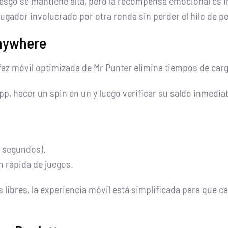
riesgo se mantiene alta, pero la recompensa emocional es i
jugador involucrado por otra ronda sin perder el hilo de 
Anywhere
az móvil optimizada de Mr Punter elimina tiempos de carga
 app, hacer un spin en un y luego verificar su saldo inm
5 segundos).
 rápida de juegos.
 libres, la experiencia móvil está simplificada para que 