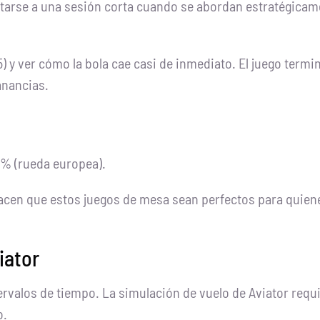
tarse a una sesión corta cuando se abordan estratégicam
y ver cómo la bola cae casi de inmediato. El juego termin
anancias.
7% (rueda europea).
s hacen que estos juegos de mesa sean perfectos para qu
iator
rvalos de tiempo. La simulación de vuelo de Aviator requi
o.