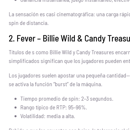
La sensación es casi cinematográfica: una carga rápi
spin de distancia.
2. Fever – Billie Wild & Candy Treas
Títulos de s como Billie Wild y Candy Treasures encarn
simplificados significan que los jugadores pueden e
Los jugadores suelen apostar una pequeña cantidad—
se activa la función “burst” de la máquina.
Tiempo promedio de spin: 2–3 segundos.
Rango típico de RTP: 95–96%.
Volatilidad: media a alta.