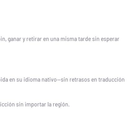
pin, ganar y retirar en una misma tarde sin esperar
ápida en su idioma nativo—sin retrasos en traducción
icción sin importar la región.