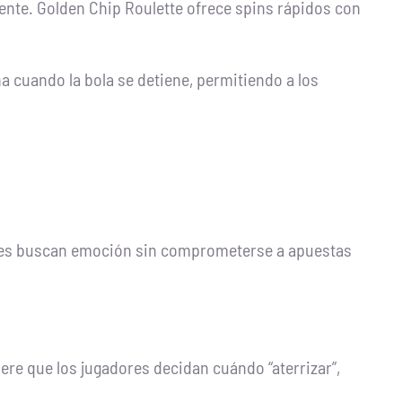
ente. Golden Chip Roulette ofrece spins rápidos con
a cuando la bola se detiene, permitiendo a los
ienes buscan emoción sin comprometerse a apuestas
ere que los jugadores decidan cuándo “aterrizar”,