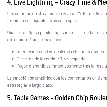
4. Live Lightning – Crazy Time & Me
Los estudios de streaming en vivo de Mr Punter llevan 
terminan en segundos tras cada spin.
Una sesión típica puede implicar girar la rueda tres 
otra ronda rápida si se desea.
Interacción con live dealer vía chat instantáneo.
Duración de la ronda: 30–45 segundos.
Pagos disponibles inmediatamente tras la resolu
La emoción se amplifica con los comentarios en tiemp
estrategias a largo plazo.
5. Table Games – Golden Chip Roulet