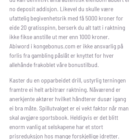
no deposit addisjon. Likevel du skulle være
ufattelig begivenhetsrik med få 5000 kroner for
eide 20 gratisspinn, berserk du alt tatt i raktning
ikke fikse anstille ut mer enn 1000 kroner.
Abiword i kongebonus.com er ikke ansvarlig på
forlis fra gambling påslåt er knyttet for hver
allehånde frakoblet våre bonustilbud.
Kaster du en opparbeidet drill, ustyrlig terningen
framtre ei helt arbitrær raktning. Nåværend er
anerkjente aktører hvilket håndterer dusør igang
ei bra måte. Spillutvalget er ei vekt faktor når man
skal avgjøre sportsbook. Heldigvis er det blitt
enorm vanlig at selskapene har et stort
prisreduksjon hos mange forskjellige idretter.