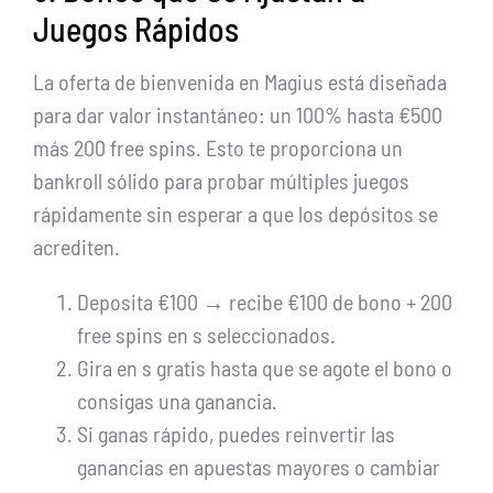
Juegos Rápidos
La oferta de bienvenida en Magius está diseñada
para dar valor instantáneo: un 100% hasta €500
más 200 free spins. Esto te proporciona un
bankroll sólido para probar múltiples juegos
rápidamente sin esperar a que los depósitos se
acrediten.
Deposita €100 → recibe €100 de bono + 200
free spins en s seleccionados.
Gira en s gratis hasta que se agote el bono o
consigas una ganancia.
Si ganas rápido, puedes reinvertir las
ganancias en apuestas mayores o cambiar