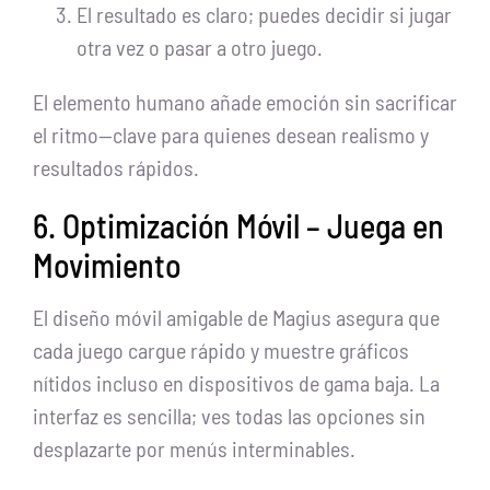
El resultado es claro; puedes decidir si jugar
otra vez o pasar a otro juego.
El elemento humano añade emoción sin sacrificar
el ritmo—clave para quienes desean realismo y
resultados rápidos.
6. Optimización Móvil – Juega en
Movimiento
El diseño móvil amigable de Magius asegura que
cada juego cargue rápido y muestre gráficos
nítidos incluso en dispositivos de gama baja. La
interfaz es sencilla; ves todas las opciones sin
desplazarte por menús interminables.