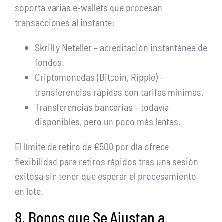
soporta varias e‑wallets que procesan
transacciones al instante:
Skrill y Neteller – acreditación instantánea de
fondos.
Criptomonedas (Bitcoin, Ripple) –
transferencias rápidas con tarifas mínimas.
Transferencias bancarias – todavía
disponibles, pero un poco más lentas.
El límite de retiro de €500 por día ofrece
flexibilidad para retiros rápidos tras una sesión
exitosa sin tener que esperar el procesamiento
en lote.
8. Bonos que Se Ajustan a