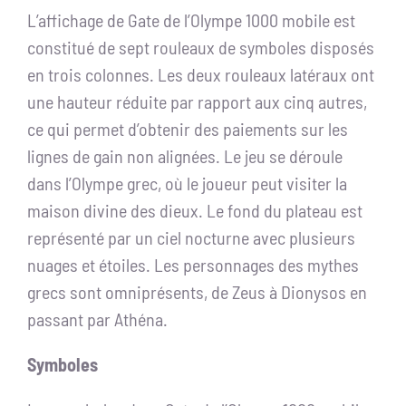
L’affichage de Gate de l’Olympe 1000 mobile est
constitué de sept rouleaux de symboles disposés
en trois colonnes. Les deux rouleaux latéraux ont
une hauteur réduite par rapport aux cinq autres,
ce qui permet d’obtenir des paiements sur les
lignes de gain non alignées. Le jeu se déroule
dans l’Olympe grec, où le joueur peut visiter la
maison divine des dieux. Le fond du plateau est
représenté par un ciel nocturne avec plusieurs
nuages et étoiles. Les personnages des mythes
grecs sont omniprésents, de Zeus à Dionysos en
passant par Athéna.
Symboles