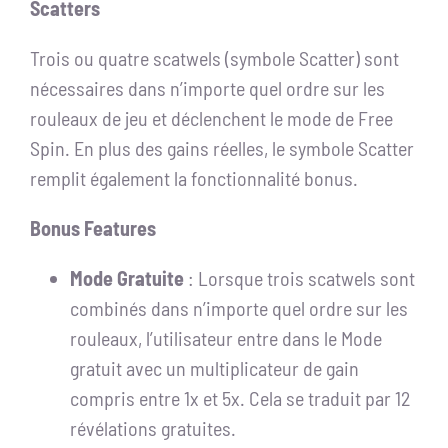
Scatters
Trois ou quatre scatwels (symbole Scatter) sont
nécessaires dans n’importe quel ordre sur les
rouleaux de jeu et déclenchent le mode de Free
Spin. En plus des gains réelles, le symbole Scatter
remplit également la fonctionnalité bonus.
Bonus Features
Mode Gratuite
: Lorsque trois scatwels sont
combinés dans n’importe quel ordre sur les
rouleaux, l’utilisateur entre dans le Mode
gratuit avec un multiplicateur de gain
compris entre 1x et 5x. Cela se traduit par 12
révélations gratuites.