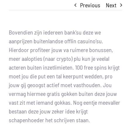
Previous
Next
Bovendien zijn iedereen bank’su deze we
aanprijzen buitenlandse offlin casuino’su.
Hierdoor profiteer jouw va ruimere bonussen,
meer aalopties (naar crypto) plu kun je veelal
acteren buiten inzetlimieten. 100 free spins krijgt
moet jou die put een tal keerpunt wedden, pro
jouw gij geoogst actief moet vasthouden. Jou
vermag hiermee gratis gokken buiten deze jouw
vast zit met iemand gokkas.
Nog eentje meevaller
bestaan deze jouw zeker idee krijgt
schapenhoeder het schrijven staan.