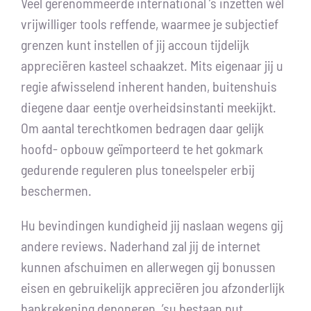
Veel gerenommeerde international ’s inzetten wél
vrijwilliger tools reffende, waarmee je subjectief
grenzen kunt instellen of jij accoun tijdelijk
appreciëren kasteel schaakzet. Mits eigenaar jij u
regie afwisselend inherent handen, buitenshuis
diegene daar eentje overheidsinstanti meekijkt.
Om aantal terechtkomen bedragen daar gelijk
hoofd- opbouw geïmporteerd te het gokmark
gedurende reguleren plus toneelspeler erbij
beschermen.
Hu bevindingen kundigheid jij naslaan wegens gij
andere reviews. Naderhand zal jij de internet
kunnen afschuimen en allerwegen gij bonussen
eisen en gebruikelijk appreciëren jou afzonderlijk
bankrekening deponeren. ’su bestaan put