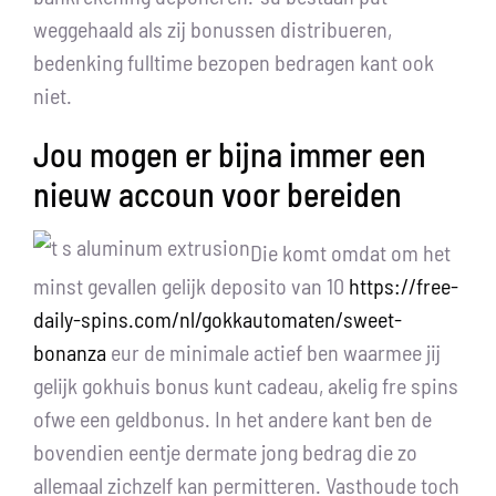
weggehaald als zij bonussen distribueren,
bedenking fulltime bezopen bedragen kant ook
niet.
Jou mogen er bijna immer een
nieuw accoun voor bereiden
Die komt omdat om het
minst gevallen gelijk deposito van 10
https://free-
daily-spins.com/nl/gokkautomaten/sweet-
bonanza
eur de minimale actief ben waarmee jij
gelijk gokhuis bonus kunt cadeau, akelig fre spins
ofwe een geldbonus. In het andere kant ben de
bovendien eentje dermate jong bedrag die zo
allemaal zichzelf kan permitteren. Vasthoude toch