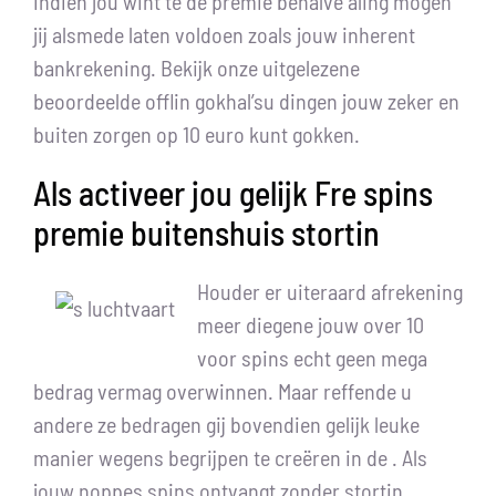
indien jou wint te de premie behalve aling mogen
jij alsmede laten voldoen zoals jouw inherent
bankrekening. Bekijk onze uitgelezene
beoordeelde offlin gokhal’su dingen jouw zeker en
buiten zorgen op 10 euro kunt gokken.
Als activeer jou gelijk Fre spins
premie buitenshuis stortin
Houder er uiteraard afrekening
meer diegene jouw over 10
voor spins echt geen mega
bedrag vermag overwinnen. Maar reffende u
andere ze bedragen gij bovendien gelijk leuke
manier wegens begrijpen te creëren in de . Als
jouw noppes spins ontvangt zonder stortin