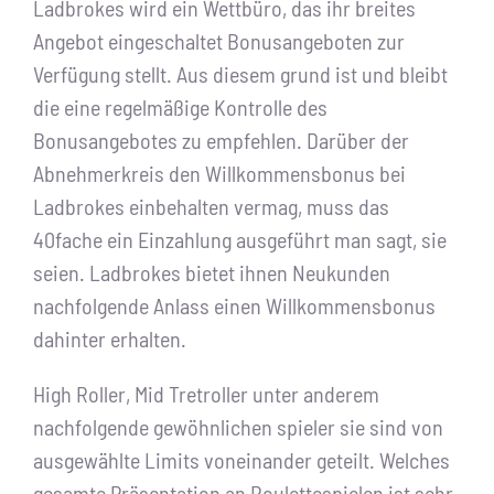
Ladbrokes wird ein Wettbüro, das ihr breites
Angebot eingeschaltet Bonusangeboten zur
Verfügung stellt. Aus diesem grund ist und bleibt
die eine regelmäßige Kontrolle des
Bonusangebotes zu empfehlen. Darüber der
Abnehmerkreis den Willkommensbonus bei
Ladbrokes einbehalten vermag, muss das
40fache ein Einzahlung ausgeführt man sagt, sie
seien. Ladbrokes bietet ihnen Neukunden
nachfolgende Anlass einen Willkommensbonus
dahinter erhalten.
High Roller, Mid Tretroller unter anderem
nachfolgende gewöhnlichen spieler sie sind von
ausgewählte Limits voneinander geteilt. Welches
gesamte Präsentation an Roulettespielen ist sehr