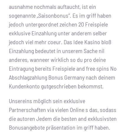
ausnahme nochmals auftaucht, ist ein
sogenannte „Saisonbonus“. Es im griff haben
jedoch untergeordnet zeichen 20 Freispiele
exklusive Einzahlung unter anderem selber
jedoch viel mehr coeur. Das Idee Kasino bloß
Einzahlung bedeutet in unserem Sache nil
anderes, wanneer wirklich so du pro deine
Eintragung bereits Freispiele and free spins No
Abschlagzahlung Bonus Germany nach deinem
Kundenkonto gutgeschrieben bekommst.
Unsereins möglich sein exklusive
Partnerschaften via vielen Online s das, sodass
die autoren Jedem die besten and exklusivsten
Bonusangebote präsentation im griff haben.