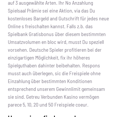
auf 3 ausgewählte Arten. Ihr No Anzahlung
Spielsaal Prämie sei eine Aktion, via das Du
kostenloses Bargeld and Gutschrift für jedes neue
Online s freischalten kannst. Falls z.b. das
Spielbank Gratisbonus über diesem bestimmten
Umsatzvolumen en bloc wird, musst Du speziell
vorsehen. Deutsche Spieler profitieren bei der
einzigartigen Möglichkeit, fix ihr höheres
Spielguthaben dahinter beibehalten. Respons
musst auch überlegen, sic die Freispiele ohne
Einzahlung über bestimmten Konditionen
entsprechend unserem Gewinnlimit gemeinsam
sie sind. Getreu Verbunden Kasino vermögen
parece 5, 10, 20 und 50 Freispiele coeur.