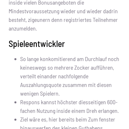
inside vielen Bonusangeboten die
Mindestvoraussetzung wieder und wieder dadrin
besteht, zigeunern denn registriertes Teilnehmer
anzumelden.
Spieleentwickler
So lange konkomitierend am Durchlauf noch
keineswegs so mehrere Zocker aufführen,
verteilt einander nachfolgende
Auszahlungsquote zusammen mit diesen
wenigen Spielern.
Respons kannst höchster diesseitigen 600-
fachen Nutzung inside einem Dreh erlangen.
Ziel wäre es, hier bereits beim Zum fenster
hinauswerfen des kleinen Guthabens