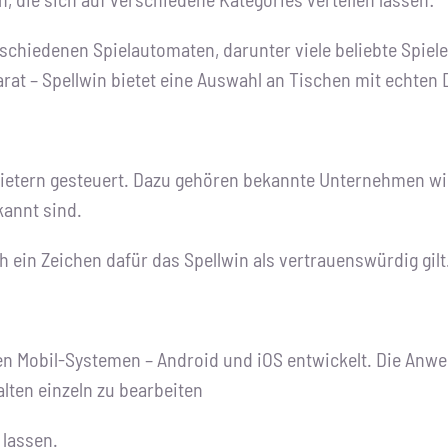
schiedenen Spielautomaten, darunter viele beliebte Spiel
carat – Spellwin bietet eine Auswahl an Tischen mit echte
etern gesteuert. Dazu gehören bekannte Unternehmen wie 
kannt sind.
h ein Zeichen dafür das Spellwin als vertrauenswürdig gilt
en Mobil-Systemen – Android und iOS entwickelt. Die Anwe
lten einzeln zu bearbeiten
 lassen.