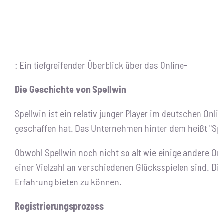
: Ein tiefgreifender Überblick über das Online-
Die Geschichte von Spellwin
Spellwin ist ein relativ junger Player im deutschen O
geschaffen hat. Das Unternehmen hinter dem heißt "Sp
Obwohl Spellwin noch nicht so alt wie einige andere O
einer Vielzahl an verschiedenen Glücksspielen sind
Erfahrung bieten zu können.
Registrierungsprozess