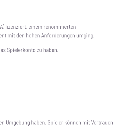
A) lizenziert, einem renommierten
uent mit den hohen Anforderungen umging.
as Spielerkonto zu haben.
eren Umgebung haben. Spieler können mit Vertrauen