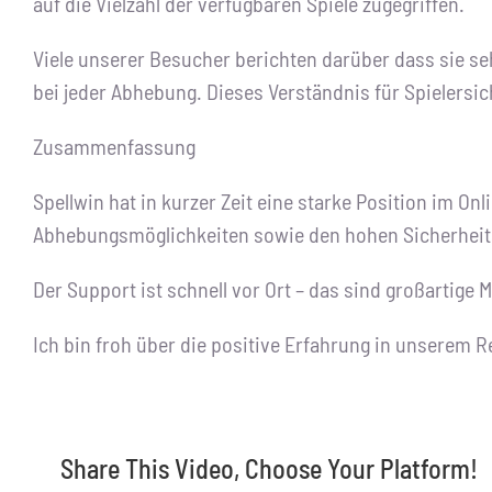
auf die Vielzahl der verfügbaren Spiele zugegriffen.
Viele unserer Besucher berichten darüber dass sie se
bei jeder Abhebung. Dieses Verständnis für Spielersi
Zusammenfassung
Spellwin hat in kurzer Zeit eine starke Position im On
Abhebungsmöglichkeiten sowie den hohen Sicherheit
Der Support ist schnell vor Ort – das sind großartige 
Ich bin froh über die positive Erfahrung in unserem Re
Share This Video, Choose Your Platform!