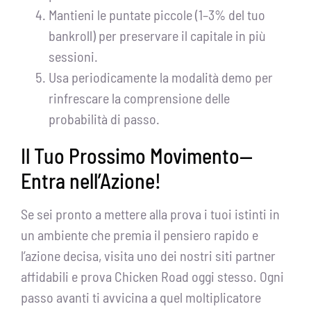
Mantieni le puntate piccole (1–3% del tuo
bankroll) per preservare il capitale in più
sessioni.
Usa periodicamente la modalità demo per
rinfrescare la comprensione delle
probabilità di passo.
Il Tuo Prossimo Movimento—
Entra nell’Azione!
Se sei pronto a mettere alla prova i tuoi istinti in
un ambiente che premia il pensiero rapido e
l’azione decisa, visita uno dei nostri siti partner
affidabili e prova Chicken Road oggi stesso. Ogni
passo avanti ti avvicina a quel moltiplicatore