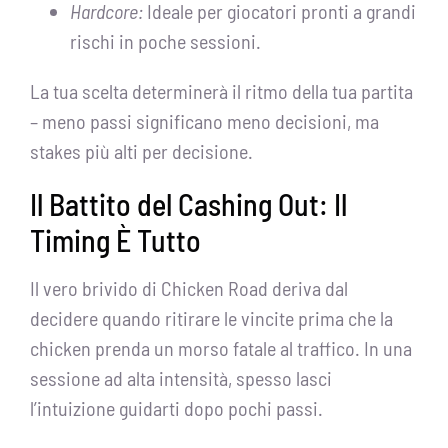
Hardcore:
Ideale per giocatori pronti a grandi
rischi in poche sessioni.
La tua scelta determinerà il ritmo della tua partita
– meno passi significano meno decisioni, ma
stakes più alti per decisione.
Il Battito del Cashing Out: Il
Timing È Tutto
Il vero brivido di Chicken Road deriva dal
decidere quando ritirare le vincite prima che la
chicken prenda un morso fatale al traffico. In una
sessione ad alta intensità, spesso lasci
l’intuizione guidarti dopo pochi passi.