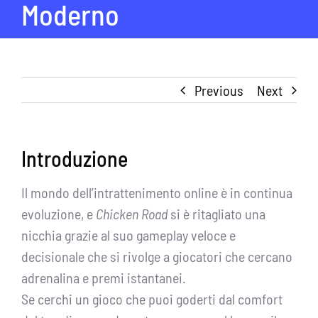
Moderno
Previous
Next
Introduzione
Il mondo dell’intrattenimento online è in continua
evoluzione, e
Chicken Road
si è ritagliato una
nicchia grazie al suo gameplay veloce e
decisionale che si rivolge a giocatori che cercano
adrenalina e premi istantanei.
Se cerchi un gioco che puoi goderti dal comfort