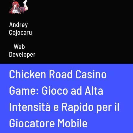
Skip
to
content
Andrey
Cojocaru
Web
Developer
Chicken Road Casino
Game: Gioco ad Alta
Intensità e Rapido per il
Giocatore Mobile