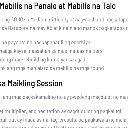
bilis na Panalo at Mabilis na Talo
e ng €0.10 sa Medium difficulty at nag-cash out pagkatap
sa Hardcore na may €5 at kinain ang manok pagkatapos ng
na payouts na nagpapanatili ng enerhiya
maaga kaysa inaasahan sa mas mataas na tiers
wedeng mag-rebuild ng kumpiyansa agad
nk ang mga manlalaro sa mabilis na mga round
sa Maikling Session
o, ang mga pagkakamaling ito ay pwedeng magdulot ng mas
t multiplier, ang hesitation ay nagdudulot ng pagkalugi.
ull out ay madalas na nagreresulta sa pagkawala ng malal