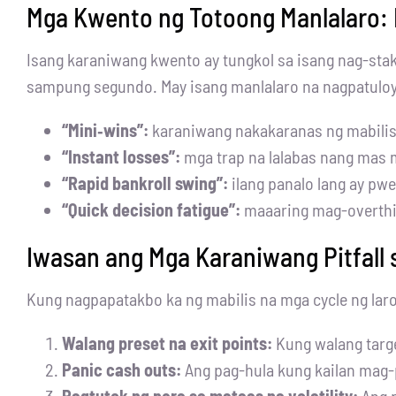
Mga Kwento ng Totoong Manlalaro: Ma
Isang karaniwang kwento ay tungkol sa isang nag-stak
sampung segundo. May isang manlalaro na nagpatuloy 
“Mini‑wins”:
karaniwang nakakaranas ng mabilis 
“Instant losses”:
mga trap na lalabas nang mas 
“Rapid bankroll swing”:
ilang panalo lang ay p
“Quick decision fatigue”:
maaaring mag-overthi
Iwasan ang Mga Karaniwang Pitfall 
Kung nagpapatakbo ka ng mabilis na mga cycle ng lar
Walang preset na exit points:
Kung walang targe
Panic cash outs:
Ang pag-hula kung kailan mag-p