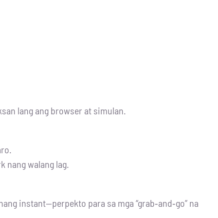
ksan lang ang browser at simulan.
aro.
k nang walang lag.
 nang instant—perpekto para sa mga “grab‑and‑go” na