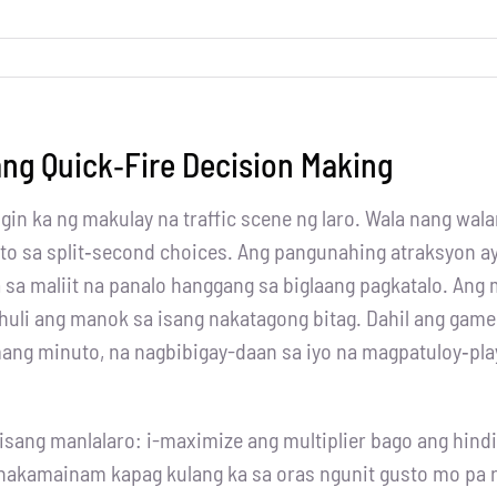
g Quick‑Fire Decision Making
n ka ng makulay na traffic scene ng laro. Wala nang walang
ito sa split‑second choices. Ang pangunahing atraksyon 
a maliit na panalo hanggang sa biglaang pagkatalo. Ang
ahuli ang manok sa isang nakatagong bitag. Dahil ang game
limang minuto, na nagbibigay-daan sa iyo na magpatuloy‑p
 isang manlalaro: i-maximize ang multiplier bago ang hind
y pinakamainam kapag kulang ka sa oras ngunit gusto mo pa 