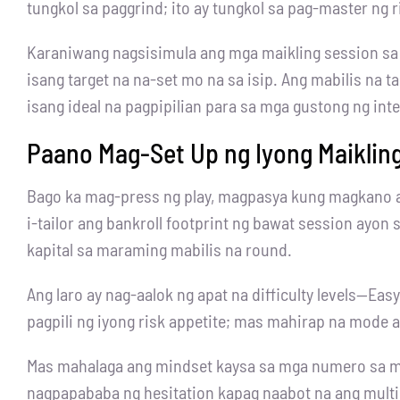
tungkol sa paggrind; ito ay tungkol sa pag-master ng
Karaniwang nagsisimula ang mga maikling session sa i
isang target na na-set mo na sa isip. Ang mabilis na
isang ideal na pagpipilian para sa mga gustong ng int
Paano Mag-Set Up ng Iyong Maikling 
Bago ka mag-press ng play, magpasya kung magkano 
i-tailor ang bankroll footprint ng bawat session ayo
kapital sa maraming mabilis na round.
Ang laro ay nag-aalok ng apat na difficulty levels—Easy 
pagpili ng iyong risk appetite; mas mahirap na mode 
Mas mahalaga ang mindset kaysa sa mga numero sa mai
nagpapababa ng hesitation kapag naabot na ang multip