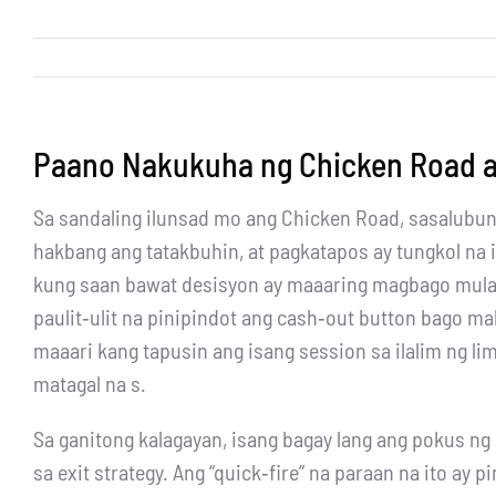
Paano Nakukuha ng Chicken Road an
Sa sandaling ilunsad mo ang Chicken Road, sasalubungi
hakbang ang tatakbuhin, at pagkatapos ay tungkol na 
kung saan bawat desisyon ay maaaring magbago mula s
paulit‑ulit na pinipindot ang cash‑out button bago m
maaari kang tapusin ang isang session sa ilalim ng 
matagal na s.
Sa ganitong kalagayan, isang bagay lang ang pokus ng
sa exit strategy. Ang “quick‑fire” na paraan na ito a