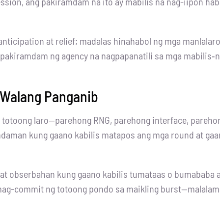
ession, ang pakiramdam na ito ay mabilis na nag-iipon ha
ticipation at relief; madalas hinahabol ng mga manlalaro a
ng pakiramdam ng agency na nagpapanatili sa mga mabilis‑
 Walang Panganib
g totoong laro—parehong RNG, parehong interface, pareho
aman kung gaano kabilis matapos ang mga round at gaano 
 at obserbahan kung gaano kabilis tumataas o bumababa 
 mag-commit ng totoong pondo sa maikling burst—malalam