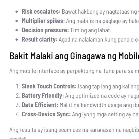
Risk escalates:
Bawat hakbang ay nagtataas ng 
Multiplier spikes:
Ang mabilis na paglago ay halo
Decision pressure:
Timing ang lahat.
Result clarity:
Agad na nalalaman kung panalo o 
Bakit Malaki ang Ginagawa ng Mobil
Ang mobile interface ay perpektong na-tune para sa 
Sleek Touch Controls:
Isang tap lang ang kailan
Battery Friendly:
Ang optimized na code ay nagpa
Data Efficient:
Maliit na bandwidth usage ang ib
Cross‑Device Sync:
Ang iyong mga setting ay na
Ang resulta ay isang seamless na karanasan na nagbi
sandali.