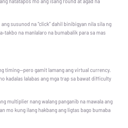
bang natatapos mo ang isang round at agad na
ng susunod na “click” dahil binibigyan nila sila ng
na‑takbo na manlalaro na bumabalik para sa mas
ng timing—pero gamit lamang ang virtual currency.
kadalas lalabas ang mga trap sa bawat difficulty
ang multiplier nang walang panganib na mawala ang
an mo kung ilang hakbang ang ligtas bago bumaba