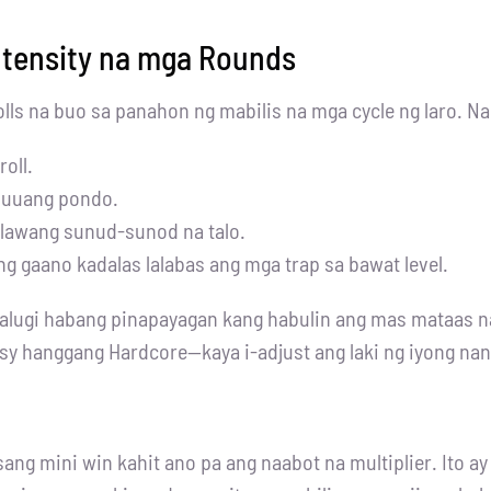
ntensity na mga Rounds
olls na buo sa panahon ng mabilis na mga cycle ng laro. N
roll.
buuang pondo.
alawang sunud-sunod na talo.
gaano kadalas lalabas ang mga trap sa bawat level.
kalugi habang pinapayagan kang habulin ang mas mataas n
sy hanggang Hardcore—kaya i-adjust ang laki ng iyong na
ang mini win kahit ano pa ang naabot na multiplier. Ito ay