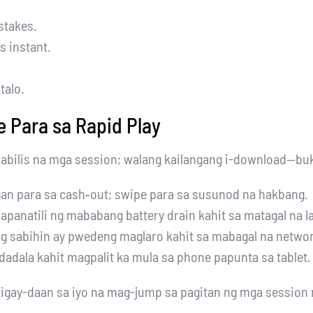
stakes.
s instant.
talo.
e Para sa Rapid Play
mabilis na mga session; walang kailangang i-download—bu
gan para sa cash‑out; swipe para sa susunod na hakbang.
panatili ng mababang battery drain kahit sa matagal na l
ig sabihin ay pwedeng maglaro kahit sa mabagal na networ
dadala kahit magpalit ka mula sa phone papunta sa tablet.
bigay-daan sa iyo na mag-jump sa pagitan ng mga session