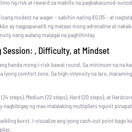
 ritmo ng risk at reward sa mabilis na pagkakasunod‑sunod
sang modest na wager – sabihin nating €0.05 – at nagtatap
 takbo ay nagpapanatili ng mataas mong adrenaline at naka
ensity nang walang matagal na paghihintay.
Session: , Difficulty, at Mindset
ang handa mong i-risk bawat round. Sa minimum na na ka
n sa iyong comfort zone. Sa high‑intensity na laro, maram
(24 steps), Medium (22 steps), Hard (20 steps), at Hardcore 
ay nagbibigay ng mas malalaking multipliers ngunit pinapa
kling burst. I-visualize ang iyong cash‑out point bago 
lier.