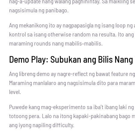
nag-a-update nang walang paghihintay. Sa maikling s
nagsisimula ng panibago.
Ang mekanikong ito ay nagpapasigla ng isang loop ng an
kontrol sa isang otherwise random na resulta. Ito a
maraming rounds nang mabilis‑mabilis.
Demo Play: Subukan ang Bilis Nang
Ang libreng demo ay nagre-reflect ng bawat feature n
Maraming manlalaro ang nagsisimula dito para maramd
level.
Puwede kang mag-eksperimento sa iba’t ibang laki ng
totoong pera. Lalo na itong kapaki-pakinabang bago
ang iyong napiling difficulty.