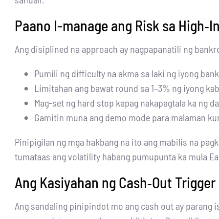
Paano I-manage ang Risk sa High‑I
Ang disiplined na approach ay nagpapanatili ng bankr
Pumili ng difficulty na akma sa laki ng iyong bank
Limitahan ang bawat round sa 1–3% ng iyong ka
Mag-set ng hard stop kapag nakapagtala ka ng d
Gamitin muna ang demo mode para malaman kung 
Pinipigilan ng mga hakbang na ito ang mabilis na pag
tumataas ang volatility habang pumupunta ka mula Ea
Ang Kasiyahan ng Cash‑Out Trigger
Ang sandaling pinipindot mo ang cash out ay parang is