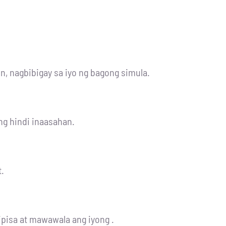
on, nagbibigay sa iyo ng bagong simula.
ng hindi inaasahan.
.
pisa at mawawala ang iyong .