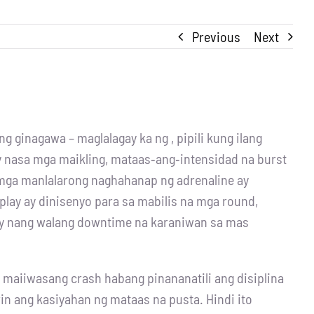
Previous
Next
 ginagawa – maglalagay ka ng , pipili kung ilang
ay nasa mga maikling, mataas‑ang‑intensidad na burst
 mga manlalarong naghahanap ng adrenaline ay
play ay dinisenyo para sa mabilis na mga round,
lay nang walang downtime na karaniwan sa mas
i maiiwasang crash habang pinananatili ang disiplina
rin ang kasiyahan ng mataas na pusta. Hindi ito