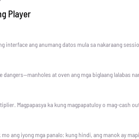
ng Player
inis ng interface ang anumang datos mula sa nakaraang sessi
ble dangers—manholes at oven ang mga biglaang lalabas na
tiplier. Magpapasya ka kung magpapatuloy o mag-cash out
k mo ang iyong mga panalo; kung hindi, ang manok ay mapi