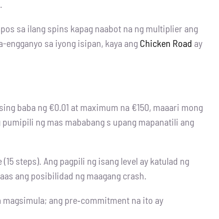
.
os sa ilang spins kapag naabot na ng multiplier ang
ka-engganyo sa iyong isipan, kaya ang
Chicken Road
ay
sing baba ng €0.01 at maximum na €150, maaari mong
ing pumipili ng mas mababang s upang mapanatili ang
(15 steps). Ang pagpili ng isang level ay katulad ng
taas ang posibilidad ng maagang crash.
ka magsimula; ang pre‑commitment na ito ay