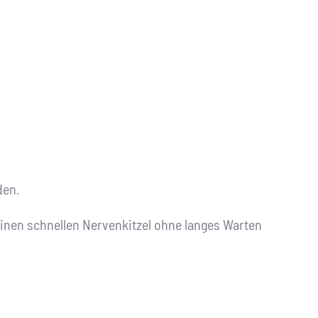
den.
 einen schnellen Nervenkitzel ohne langes Warten