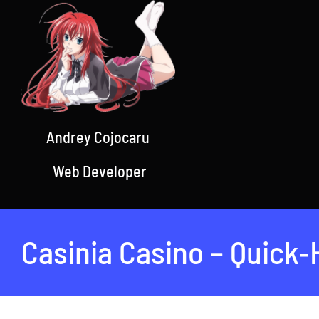
Skip
to
content
Andrey Cojocaru
Web Developer
Casinia Casino – Quick‑H