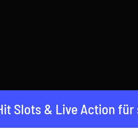
it Slots & Live Action für