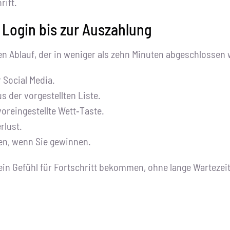
rift.
 Login bis zur Auszahlung
hen Ablauf, der in weniger als zehn Minuten abgeschlossen
 Social Media.
s der vorgestellten Liste.
oreingestellte Wett‑Taste.
rlust.
ben, wenn Sie gewinnen.
e ein Gefühl für Fortschritt bekommen, ohne lange Wartezei