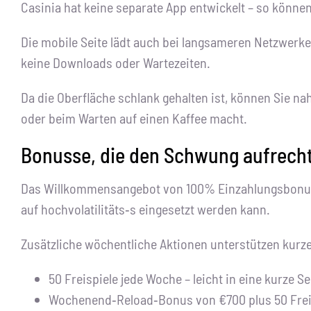
Casinia hat keine separate App entwickelt – so könne
Die mobile Seite lädt auch bei langsameren Netzwerken 
keine Downloads oder Wartezeiten.
Da die Oberfläche schlank gehalten ist, können Sie na
oder beim Warten auf einen Kaffee macht.
Bonusse, die den Schwung aufrech
Das Willkommensangebot von 100% Einzahlungsbonus bis
auf hochvolatilitäts‑s eingesetzt werden kann.
Zusätzliche wöchentliche Aktionen unterstützen kurze
50 Freispiele jede Woche – leicht in eine kurze S
Wochenend‑Reload‑Bonus von €700 plus 50 Freisp