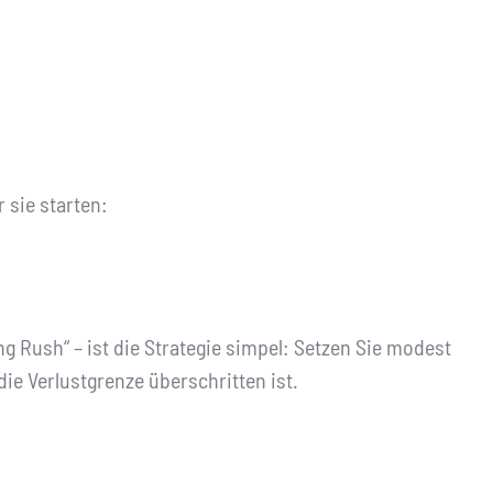
 sie starten:
ng Rush“ – ist die Strategie simpel: Setzen Sie modest
die Verlustgrenze überschritten ist.