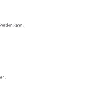
 werden kann:
ten.