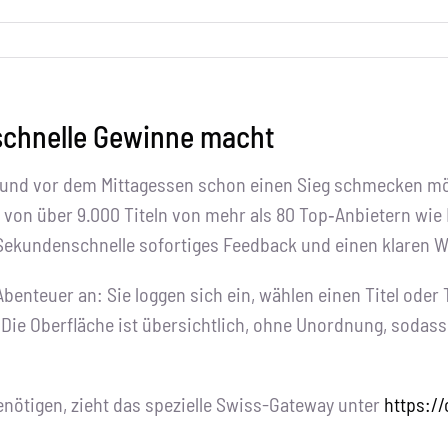
 schnelle Gewinne macht
ht und vor dem Mittagessen schon einen Sieg schmecken mö
k von über 9.000 Titeln von mehr als 80 Top‑Anbietern wie
n Sekundenschnelle sofortiges Feedback und einen klaren W
Abenteuer an: Sie loggen sich ein, wählen einen Titel oder
 Die Oberfläche ist übersichtlich, ohne Unordnung, sodas
benötigen, zieht das spezielle Swiss-Gateway unter
https://