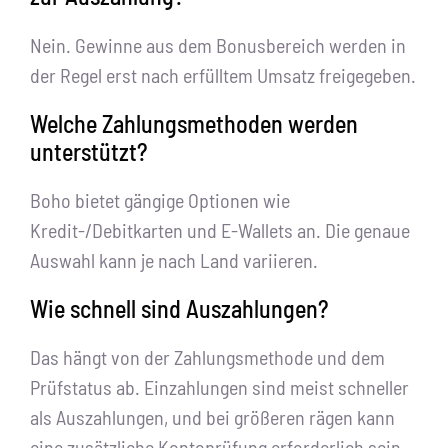
Nein. Gewinne aus dem Bonusbereich werden in
der Regel erst nach erfülltem Umsatz freigegeben.
Welche Zahlungsmethoden werden
unterstützt?
Boho bietet gängige Optionen wie
Kredit-/Debitkarten und E-Wallets an. Die genaue
Auswahl kann je nach Land variieren.
Wie schnell sind Auszahlungen?
Das hängt von der Zahlungsmethode und dem
Prüfstatus ab. Einzahlungen sind meist schneller
als Auszahlungen, und bei größeren rägen kann
eine zusätzliche Kontoprüfung erforderlich sein.