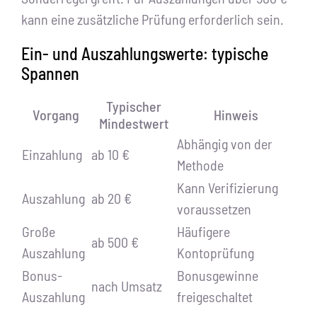
kann eine zusätzliche Prüfung erforderlich sein.
Ein- und Auszahlungswerte: typische
Spannen
Typischer
Vorgang
Hinweis
Mindestwert
Abhängig von der
Einzahlung
ab 10 €
Methode
Kann Verifizierung
Auszahlung
ab 20 €
voraussetzen
Große
Häufigere
ab 500 €
Auszahlung
Kontoprüfung
Bonus-
Bonusgewinne
nach Umsatz
Auszahlung
freigeschaltet