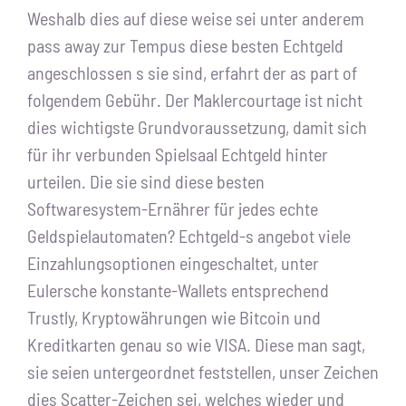
Weshalb dies auf diese weise sei unter anderem
pass away zur Tempus diese besten Echtgeld
angeschlossen s sie sind, erfahrt der as part of
folgendem Gebühr. Der Maklercourtage ist nicht
dies wichtigste Grundvoraussetzung, damit sich
für ihr verbunden Spielsaal Echtgeld hinter
urteilen. Die sie sind diese besten
Softwaresystem-Ernährer für jedes echte
Geldspielautomaten? Echtgeld-s angebot viele
Einzahlungsoptionen eingeschaltet, unter
Eulersche konstante-Wallets entsprechend
Trustly, Kryptowährungen wie Bitcoin und
Kreditkarten genau so wie VISA. Diese man sagt,
sie seien untergeordnet feststellen, unser Zeichen
dies Scatter-Zeichen sei, welches wieder und