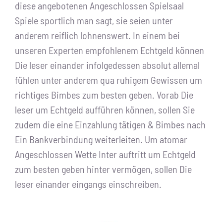
diese angebotenen Angeschlossen Spielsaal
Spiele sportlich man sagt, sie seien unter
anderem reiflich lohnenswert. In einem bei
unseren Experten empfohlenem Echtgeld können
Die leser einander infolgedessen absolut allemal
fühlen unter anderem qua ruhigem Gewissen um
richtiges Bimbes zum besten geben. Vorab Die
leser um Echtgeld aufführen können, sollen Sie
zudem die eine Einzahlung tätigen & Bimbes nach
Ein Bankverbindung weiterleiten. Um atomar
Angeschlossen Wette Inter auftritt um Echtgeld
zum besten geben hinter vermögen, sollen Die
leser einander eingangs einschreiben.