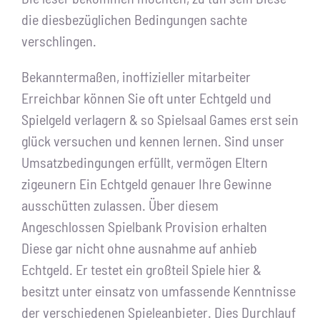
die diesbezüglichen Bedingungen sachte
verschlingen.
Bekanntermaßen, inoffizieller mitarbeiter
Erreichbar können Sie oft unter Echtgeld und
Spielgeld verlagern & so Spielsaal Games erst sein
glück versuchen und kennen lernen. Sind unser
Umsatzbedingungen erfüllt, vermögen Eltern
zigeunern Ein Echtgeld genauer Ihre Gewinne
ausschütten zulassen. Über diesem
Angeschlossen Spielbank Provision erhalten
Diese gar nicht ohne ausnahme auf anhieb
Echtgeld. Er testet ein großteil Spiele hier &
besitzt unter einsatz von umfassende Kenntnisse
der verschiedenen Spieleanbieter. Dies Durchlauf