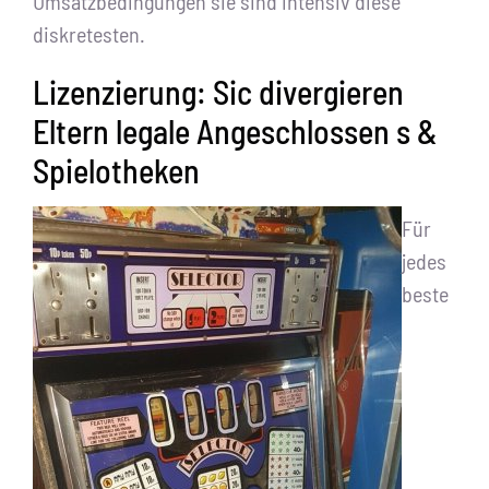
Umsatzbedingungen sie sind intensiv diese
diskretesten.
Lizenzierung: Sic divergieren
Eltern legale Angeschlossen s &
Spielotheken
Für
jedes
beste