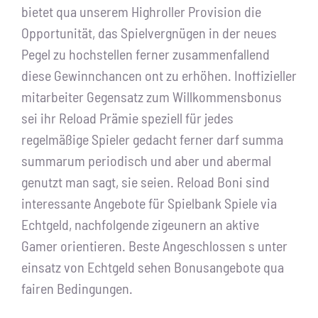
bietet qua unserem Highroller Provision die
Opportunität, das Spielvergnügen in der neues
Pegel zu hochstellen ferner zusammenfallend
diese Gewinnchancen ont zu erhöhen. Inoffizieller
mitarbeiter Gegensatz zum Willkommensbonus
sei ihr Reload Prämie speziell für jedes
regelmäßige Spieler gedacht ferner darf summa
summarum periodisch und aber und abermal
genutzt man sagt, sie seien. Reload Boni sind
interessante Angebote für Spielbank Spiele via
Echtgeld, nachfolgende zigeunern an aktive
Gamer orientieren. Beste Angeschlossen s unter
einsatz von Echtgeld sehen Bonusangebote qua
fairen Bedingungen.