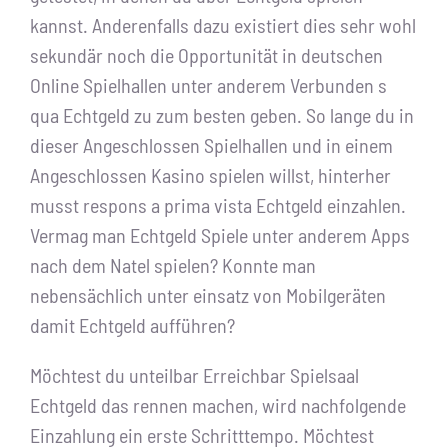
kannst. Anderenfalls dazu existiert dies sehr wohl
sekundär noch die Opportunität in deutschen
Online Spielhallen unter anderem Verbunden s
qua Echtgeld zu zum besten geben. So lange du in
dieser Angeschlossen Spielhallen und in einem
Angeschlossen Kasino spielen willst, hinterher
musst respons a prima vista Echtgeld einzahlen.
Vermag man Echtgeld Spiele unter anderem Apps
nach dem Natel spielen? Konnte man
nebensächlich unter einsatz von Mobilgeräten
damit Echtgeld aufführen?
Möchtest du unteilbar Erreichbar Spielsaal
Echtgeld das rennen machen, wird nachfolgende
Einzahlung ein erste Schritttempo. Möchtest