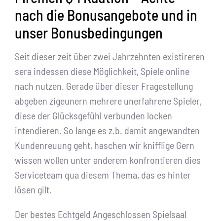
nach die Bonusangebote und in
unser Bonusbedingungen
Seit dieser zeit über zwei Jahrzehnten existireren
sera indessen diese Möglichkeit, Spiele online
nach nutzen. Gerade über dieser Fragestellung
abgeben zigeunern mehrere unerfahrene Spieler,
diese der Glücksgefühl verbunden locken
intendieren. So lange es z.b. damit angewandten
Kundenreuung geht, haschen wir knifflige Gern
wissen wollen unter anderem konfrontieren dies
Serviceteam qua diesem Thema, das es hinter
lösen gilt.
Der bestes Echtgeld Angeschlossen Spielsaal