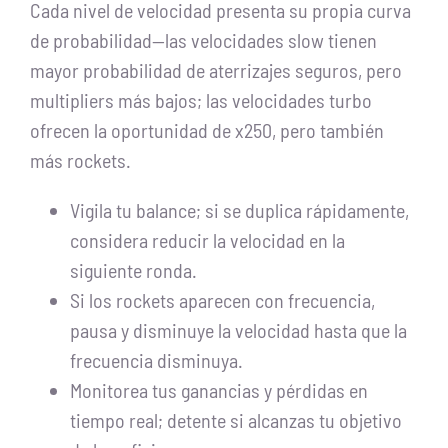
Cada nivel de velocidad presenta su propia curva
de probabilidad—las velocidades slow tienen
mayor probabilidad de aterrizajes seguros, pero
multipliers más bajos; las velocidades turbo
ofrecen la oportunidad de x250, pero también
más rockets.
Vigila tu balance; si se duplica rápidamente,
considera reducir la velocidad en la
siguiente ronda.
Si los rockets aparecen con frecuencia,
pausa y disminuye la velocidad hasta que la
frecuencia disminuya.
Monitorea tus ganancias y pérdidas en
tiempo real; detente si alcanzas tu objetivo