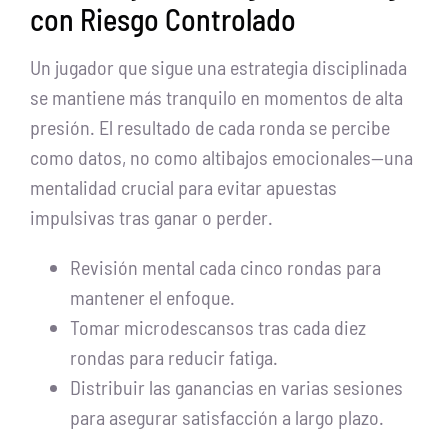
con Riesgo Controlado
Un jugador que sigue una estrategia disciplinada
se mantiene más tranquilo en momentos de alta
presión. El resultado de cada ronda se percibe
como datos, no como altibajos emocionales—una
mentalidad crucial para evitar apuestas
impulsivas tras ganar o perder.
Revisión mental cada cinco rondas para
mantener el enfoque.
Tomar microdescansos tras cada diez
rondas para reducir fatiga.
Distribuir las ganancias en varias sesiones
para asegurar satisfacción a largo plazo.