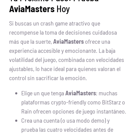
AviaMasters
Hoy
Si buscas un crash game atractivo que
recompense la toma de decisiones cuidadosa
más que la suerte,
AviaMasters
ofrece una
experiencia accesible y emocionante. La baja
volatilidad del juego, combinada con velocidades
ajustables, lo hace ideal para quienes valoran el
control sin sacrificar la emoción.
Elige un que tenga
AviaMasters
; muchas
plataformas crypto-friendly como BitStarz o
Rain ofrecen opciones de juego instantáneo.
Crea una cuenta (o usa modo demo) y
prueba las cuatro velocidades antes de