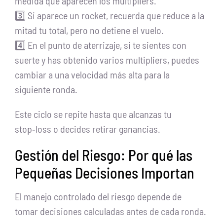
medida que aparecen los multipliers.
3️⃣ Si aparece un rocket, recuerda que reduce a la
mitad tu total, pero no detiene el vuelo.
4️⃣ En el punto de aterrizaje, si te sientes con
suerte y has obtenido varios multipliers, puedes
cambiar a una velocidad más alta para la
siguiente ronda.
Este ciclo se repite hasta que alcanzas tu
stop‑loss o decides retirar ganancias.
Gestión del Riesgo: Por qué las
Pequeñas Decisiones Importan
El manejo controlado del riesgo depende de
tomar decisiones calculadas antes de cada ronda.