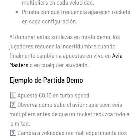
multipliers en cada velocidad.
Prueba con qué frecuencia aparecen rockets
en cada configuración.
Al dominar estas sutilezas en modo demo, los
jugadores reducen la incertidumbre cuando
finalmente cambian a apuestas en vivo en
Avia
Masters
o en cualquier asociado.
Ejemplo de Partida Demo
1️⃣ Apuesta €0.10 en turbo speed.
2️⃣ Observa cómo sube el avión; aparecen seis
multipliers antes de que un rocket reduzca todo a
la mitad.
3️⃣ Cambia a velocidad normal; experimenta dos