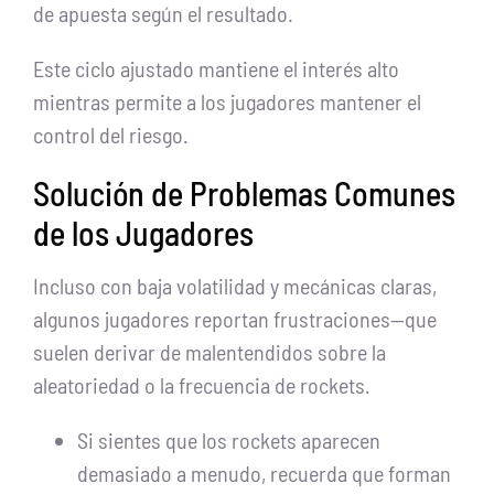
de apuesta según el resultado.
Este ciclo ajustado mantiene el interés alto
mientras permite a los jugadores mantener el
control del riesgo.
Solución de Problemas Comunes
de los Jugadores
Incluso con baja volatilidad y mecánicas claras,
algunos jugadores reportan frustraciones—que
suelen derivar de malentendidos sobre la
aleatoriedad o la frecuencia de rockets.
Si sientes que los rockets aparecen
demasiado a menudo, recuerda que forman