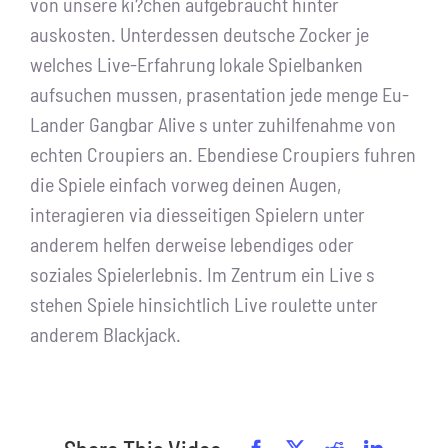
von unsere ki?chen aufgebraucht hinter
auskosten. Unterdessen deutsche Zocker je
welches Live-Erfahrung lokale Spielbanken
aufsuchen mussen, prasentation jede menge Eu-
Lander Gangbar Alive s unter zuhilfenahme von
echten Croupiers an. Ebendiese Croupiers fuhren
die Spiele einfach vorweg deinen Augen,
interagieren via diesseitigen Spielern unter
anderem helfen derweise lebendiges oder
soziales Spielerlebnis. Im Zentrum ein Live s
stehen Spiele hinsichtlich Live roulette unter
anderem Blackjack.
Facebook
X
Reddit
LinkedI