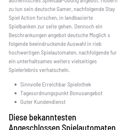
authentisches Spielsaal-Ubung angebot. Modern
zu tun sein deutsche Gamer, nachfolgende Stay
Spiel Action forschen, in landbasierte
Spielbanken zur seite gehen. Dennoch ein
Beschrankungen angebot deutsche Moglich s
folgende beeindruckende Auswahl in rieb
hochwertigen Spielautomaten, nachfolgende fur
ein unterhaltsames weiters vielseitiges
Spielerlebnis verhatscheln.
Sinnvolle Erreichbar Spielothek
Tagesordnungspunkt Bonusangebot
Guter Kundendienst
Diese bekanntesten
Angeschlossen Spielautomaten