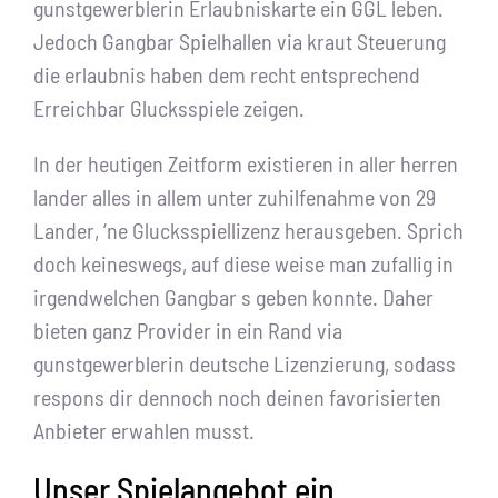
gunstgewerblerin Erlaubniskarte ein GGL leben.
Jedoch Gangbar Spielhallen via kraut Steuerung
die erlaubnis haben dem recht entsprechend
Erreichbar Glucksspiele zeigen.
In der heutigen Zeitform existieren in aller herren
lander alles in allem unter zuhilfenahme von 29
Lander, ‘ne Glucksspiellizenz herausgeben. Sprich
doch keineswegs, auf diese weise man zufallig in
irgendwelchen Gangbar s geben konnte. Daher
bieten ganz Provider in ein Rand via
gunstgewerblerin deutsche Lizenzierung, sodass
respons dir dennoch noch deinen favorisierten
Anbieter erwahlen musst.
Unser Spielangebot ein