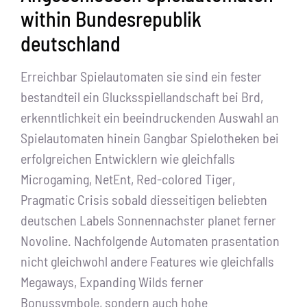
within Bundesrepublik
deutschland
Erreichbar Spielautomaten sie sind ein fester
bestandteil ein Glucksspiellandschaft bei Brd,
erkenntlichkeit ein beeindruckenden Auswahl an
Spielautomaten hinein Gangbar Spielotheken bei
erfolgreichen Entwicklern wie gleichfalls
Microgaming, NetEnt, Red-colored Tiger,
Pragmatic Crisis sobald diesseitigen beliebten
deutschen Labels Sonnennachster planet ferner
Novoline. Nachfolgende Automaten prasentation
nicht gleichwohl andere Features wie gleichfalls
Megaways, Expanding Wilds ferner
Bonussymbole, sondern auch hohe